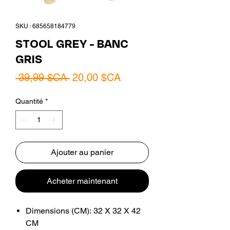
SKU : 685658184779
STOOL GREY - BANC
GRIS
Prix
Prix
 39,99 $CA 
20,00 $CA
original
promotionnel
Quantité
*
Ajouter au panier
Acheter maintenant
Dimensions (CM): 32 X 32 X 42
CM