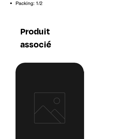
Packing: 1/2
Status/Statut: STOCK
UPC: 685658184779
Produit
associé