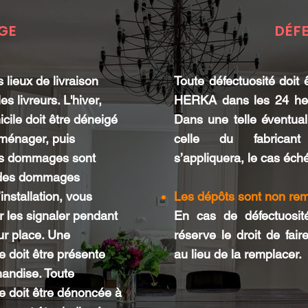
GE
DÉF
 lieux de livraison
Toute défectuosité doi
es livreurs. L'hiver,
HERKA dans les 24 heur
cile doit être déneigé
Dans une telle éventuali
oménager, puis
celle du fabricant
 des dommages sont
s’appliquera, le cas éch
si des dommages
installation, vous
Les dépôts sont non re
 les signaler pendant
En cas de défectuos
sur place. Une
réserve le droit de fai
 doit être présente
au lieu de la remplacer.
handise. Toute
e doit être dénoncée à