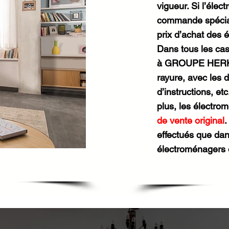
vigueur. Si l’élec
commande spéciale
prix d’achat des 
Dans tous les cas
à GROUPE HERKA d
rayure, avec les 
d’instructions, et
plus, les électro
de vente original
.
effectués que d
électroménagers 