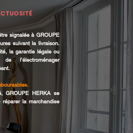
ECTUOSITÉ
t être signalée à GROUPE
es suivant la livraison.
té, la garantie légale ou
 de l’électroménager
éant.
mboursables.
ité, GROUPE HERKA se
re réparer la marchandise