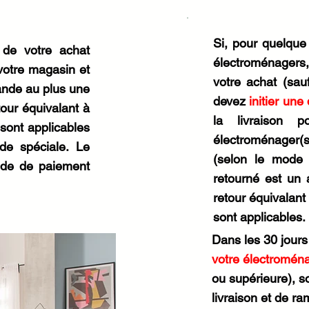
Si, pour quelque 
de votre achat
électroménagers,
otre magasin et
votre achat (sa
ande au plus une
devez
initier un
tour équivalant à
la livraison 
sont applicables
électroménager(
e spéciale. Le
(selon le mode d
ode de paiement
retourné est un 
retour équivalan
sont applicables.
Dans les 30 jours
votre électroména
ou supérieure), s
livraison et de ra