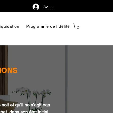
Se connecter
iquidation
Programme de fidélité
IONS
oit et qu’il ne s’agit pas
at, dans son état initial