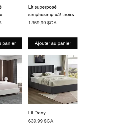
rapide
Aperçu rapide
é
Lit superposé
le
simple/simple/2 tiroirs
Prix
A
1 359,99 $CA
u panier
Ajouter au panier
rapide
Aperçu rapide
Lit Dany
Prix
639,99 $CA