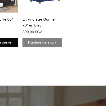
rapide
Aperçu rapide
ille 60"
Lit king size Gunner
78" en bleu
Prix
399,99 $CA
u panier
Rupture de stock