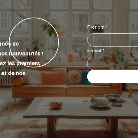
Prénom
*
nnés de
E-mail
*
nos nouveautés !
ez les premiers
 et de nos