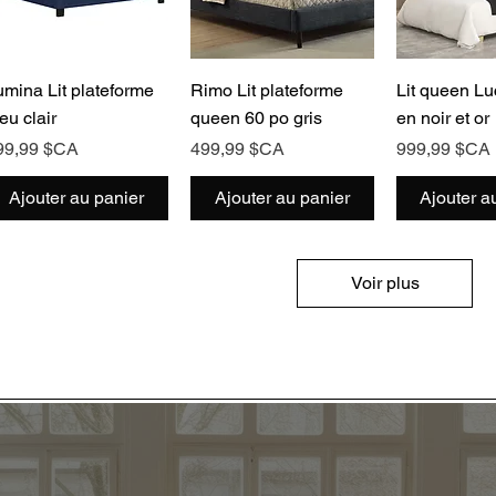
Aperçu rapide
Aperçu rapide
Aperçu 
umina Lit plateforme
Rimo Lit plateforme
Lit queen Luc
eu clair
queen 60 po gris
en noir et or
ix
Prix
Prix
99,99 $CA
499,99 $CA
999,99 $CA
Ajouter au panier
Ajouter au panier
Ajouter a
Voir plus