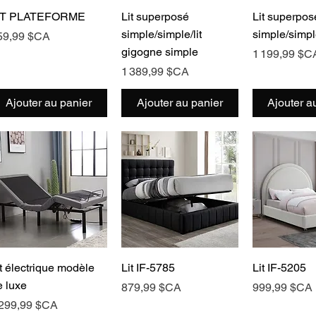
Aperçu rapide
Aperçu rapide
Aperçu 
IT PLATEFORME
Lit superposé
Lit superpos
simple/simple/lit
simple/simp
ix
59,99 $CA
gigogne simple
Prix
1 199,99 $C
Prix
1 389,99 $CA
Ajouter au panier
Ajouter au panier
Ajouter a
Aperçu rapide
Aperçu rapide
Aperçu 
it électrique modèle
Lit IF-5785
Lit IF-5205
e luxe
Prix
Prix
879,99 $CA
999,99 $CA
ix
 299,99 $CA