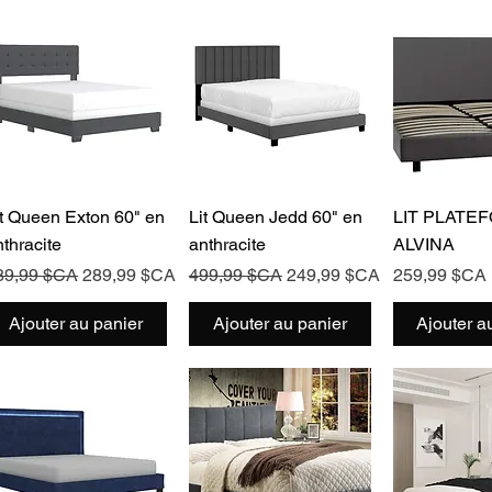
Aperçu rapide
Aperçu rapide
Aperçu 
it Queen Exton 60" en
Lit Queen Jedd 60" en
LIT PLATE
nthracite
anthracite
ALVINA
ix original
Prix promotionnel
Prix original
Prix promotionnel
Prix
89,99 $CA
289,99 $CA
499,99 $CA
249,99 $CA
259,99 $CA
Ajouter au panier
Ajouter au panier
Ajouter a