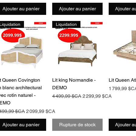
Ajouter au panier
Ajouter au panier
Ajouter a
Liquidation
Liquidation
Aperçu rapide
Aperçu rapide
Aperçu 
it Queen Covington
Lit king Normandie -
Lit Queen At
n blanc architectural
DEMO
Prix
1 799,99 $C
ec rotin naturel -
Prix original
Prix promotionnel
4 499,99 $CA
2 299,99 $CA
EMO
ix original
Prix promotionnel
 499,99 $CA
2 099,99 $CA
Ajouter au panier
Rupture de stock
Ajouter a