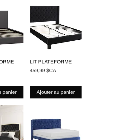
rapide
Aperçu rapide
FORME
LIT PLATEFORME
Prix
459,99 $CA
u panier
Ajouter au panier