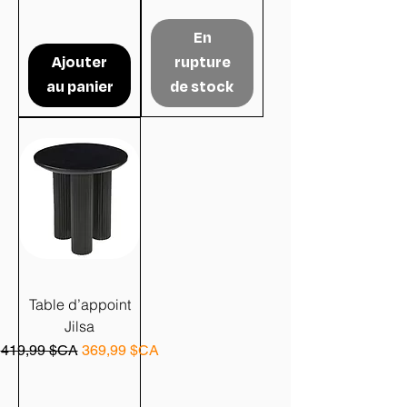
En
Ajouter
rupture
au panier
de stock
Table d’appoint
Jilsa
Prix original
Prix promotionnel
419,99 $CA
369,99 $CA