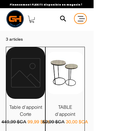
Financement FLEXITI disponible en magasin !
3 articles
Table d'appoint
TABLE
Corte
d'appoint
Prix original
Prix promotionnel
Prix original
Prix promotionnel
449,99 $CA
99,99 $CA
59,99 $CA
30,00 $CA