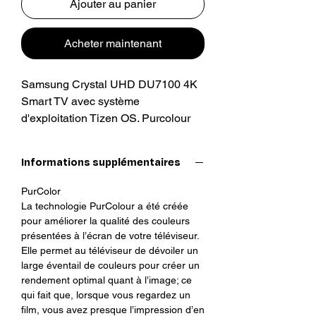
Ajouter au panier
Acheter maintenant
Samsung Crystal UHD DU7100 4K
Smart TV avec système
d'exploitation Tizen OS. Purcolour
donne presque l'impression d'être là
en regardant des films. Elle permet
Informations supplémentaires
au téléviseur d'exprimer une vaste
gamme de couleurs pour des
PurColor
performances d'image optimisées et
La technologie PurColour a été créée
une expérience de visionnage
pour améliorer la qualité des couleurs
immersive.
présentées à l’écran de votre téléviseur.
Elle permet au téléviseur de dévoiler un
large éventail de couleurs pour créer un
rendement optimal quant à l’image; ce
qui fait que, lorsque vous regardez un
film, vous avez presque l’impression d’en