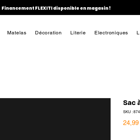
Financement FLEXITI disponible en magasin !
Matelas
Décoration
Literie
Electroniques
L
Sac 
SKU : 87
24,99