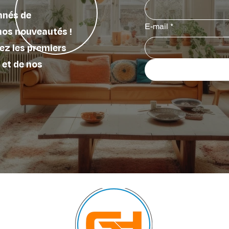
nnés de
E-mail
*
nos nouveautés !
ez les premiers
 et de nos