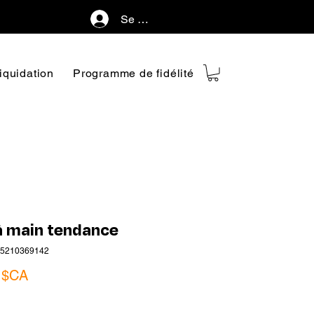
Se connecter
iquidation
Programme de fidélité
à main tendance
45210369142
Prix
 $CA