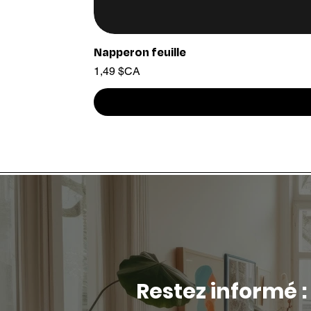
Napperon feuille
Prix
1,49 $CA
Restez informé :