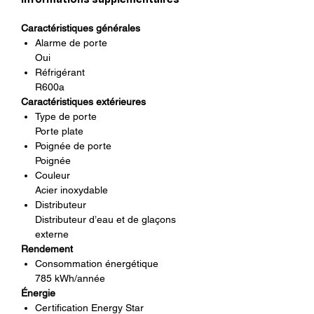
charnière
68.875 po
Caractéristiques générales
Profondeur nette avec poignée de
Alarme de porte
porte
Oui
36.25 po
Réfrigérant
R600a
Profondeur nette sans poignée de
Caractéristiques extérieures
porte
Type de porte
33.875 po
Porte plate
Profondeur nette sans porte
Poignée de porte
29.44 po
Poignée
Dimension d'emballage (WxHxD)
Couleur
(po)
Acier inoxydable
Distributeur
37 5/7 x 75 2/5 x 36
Distributeur d’eau et de glaçons
Poids net (kg)
externe
139
Rendement
Poids avec l’emballage (kg)
Consommation énergétique
143
785 kWh/année
Énergie
Certification Energy Star