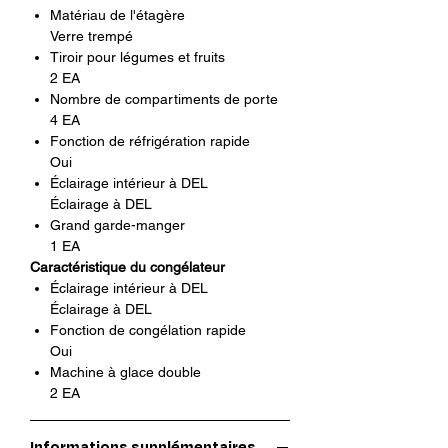
Matériau de l'étagère
Capacité nette du congélateur
Verre trempé
(pi³)
Tiroir pour légumes et fruits
9.2
2 EA
Capacité nette du réfrigérateur
Nombre de compartiments de porte
(pi³)
4 EA
21.3
Fonction de réfrigération rapide
Oui
Éclairage intérieur à DEL
Caractéristiques physiques
Éclairage à DEL
Grand garde-manger
Dimensions nettes (L x H x P)
1 EA
(po)
Caractéristique du congélateur
35 3/4 x 70 x 36 2/8
Éclairage intérieur à DEL
Largeur nette (po)
Éclairage à DEL
Fonction de congélation rapide
35.75
Oui
Hauteur nette du corps avec
Machine à glace double
charnière
2 EA
70 po
Hauteur nette du corps sans
Informations supplémentaires