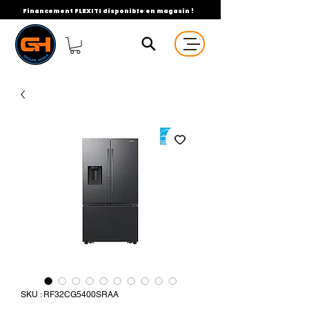
Financement FLEXITI disponible en magasin !
SKU : RF32CG5400SRAA