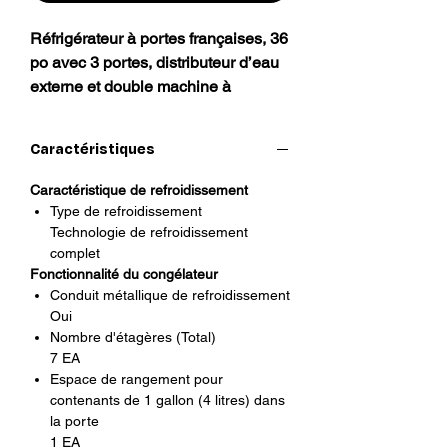
Réfrigérateur à portes françaises, 36
po avec 3 portes, distributeur d’eau
externe et double machine à
glaçons
Caractéristiques
Spécifications
Caractéristique de refroidissement
Aperçu
Type de refroidissement
Type de refroidissement
Technologie de refroidissement
Technologie de refroidissement
complet
Fonctionnalité du congélateur
complet
Conduit métallique de refroidissement
Poids net (kg)
Oui
139
Nombre d'étagères (Total)
7 EA
Capacité
Espace de rangement pour
contenants de 1 gallon (4 litres) dans
Total net (pi³)
la porte
1 EA
30.5