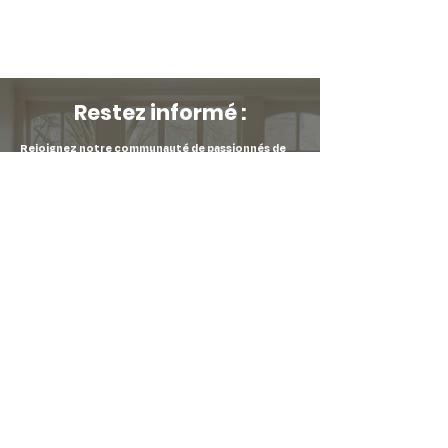
Restez informé :
Rejoignez notre communauté de passionnés de
décoration pour ne manquer aucune de nos
nouveautés !
Inscrivez-vous à notre newsletter et soyez les
premiers informés de nos arrivages, de nos soldes
et de nos événements spéciaux.
Prénom
*
E-mail
*
Soumettre