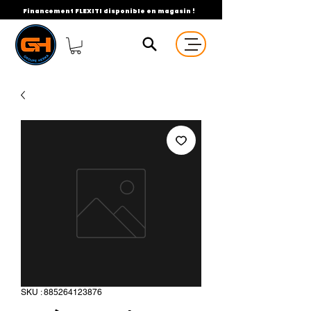
Financement FLEXITI disponible en magasin !
SKU : 885264123876