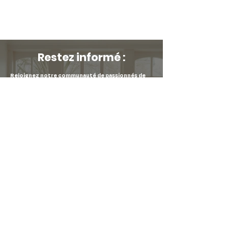
Restez informé :
Rejoignez notre communauté de passionnés de
décoration pour ne manquer aucune de nos
nouveautés !
Inscrivez-vous à notre newsletter et soyez les
premiers informés de nos arrivages, de nos soldes
et de nos événements spéciaux.
Prénom
*
E-mail
*
Soumettre