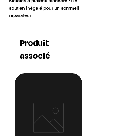
Matelas à plateau standard :
Un
soutien inégalé pour un sommeil
réparateur
Découvrez un soutien et un confort
inégalés avec le matelas Orthopedic
Supreme Tight-Top. Faites
Produit
l’expérience de la quintessence de
la détente et du bien-être, en vous
associé
réveillant chaque matin renouvelé et
prêt à embrasser la journée à venir.
Style de matelas : Découvrez un
mélange parfait de style et de
substance avec le design Tight-Top,
offrant simplicité et élégance à votre
espace de sommeil.
Confort : Adoptez le soutien extra
ferme de l’Orthopedic Supreme,
méticuleusement conçu pour un
alignement optimal de la colonne