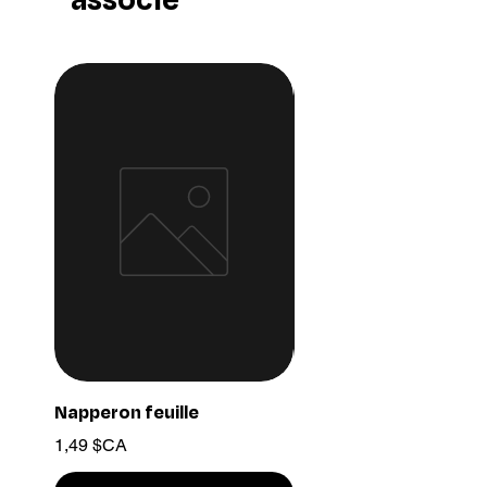
Napperon feuille
Ensemble chaine 03
Prix
Prix
1,49 $CA
15,99 $CA