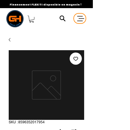
Financement FLEXITI disponible en magasin !
SKU : 8596352017954