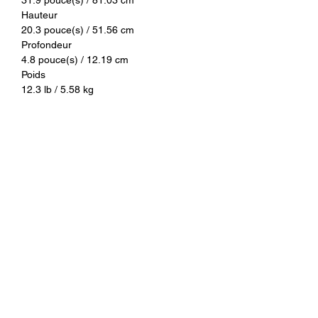
Hauteur
20.3 pouce(s) / 51.56 cm
Profondeur
4.8 pouce(s) / 12.19 cm
Poids
12.3 lb / 5.58 kg
Garantie
Garantie
1 an
CUP
CUP#
888143014890
Produit
associé