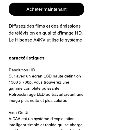
Acheter maintenant
Diffusez des films et des émissions
de télévision en qualité d'image HD.
Le Hisense A4KV utilise le système
d'exploitation VIDAA, qui est plus
qu'une simple interface utilisateur.
caractéristiques
C’est le système d’exploitation
propriétaire des téléviseurs
Résolution HD
intelligents Hisense. Conçu à
Sur avec un écran LCD haute définition
l’origine au Canada, il est
1366 x 768p, vous trouverez une
entièrement optimisé pour chacun
gamme complète puissante
Rétroéclairage LED au travail créant une
de nos téléviseurs. Le mode Jeu
image plus nette et plus colorée.
vous permet de découvrir un
réalisme pur et de garder une
Vida Os Ui
longueur d'avance sur le jeu avec un
VIDAA est un système d'exploitation
décalage d'entrée minimal - ce qui
intelligent simple et rapide qui se charge