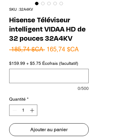
SKU : 32A4KV
Hisense Téléviseur
intelligent VIDAA HD de
32 pouces 32A4KV
Prix
Prix
 185,74 $CA 
165,74 $CA
original
promotionnel
$159.99 + $5.75 Écofrais (facultatif)
0/500
Quantité
*
Ajouter au panier