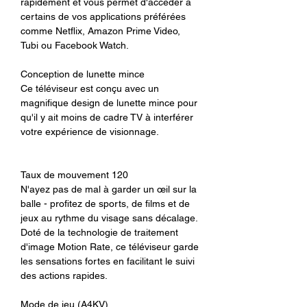
augmente vos chances de remporter
rapidement et vous permet d'accéder à
des victoires légendaires!
certains de vos applications préférées
comme Netflix, Amazon Prime Video,
Tubi ou Facebook Watch.
Conception de lunette mince
Ce téléviseur est conçu avec un
magnifique design de lunette mince pour
qu'il y ait moins de cadre TV à interférer
votre expérience de visionnage.
Taux de mouvement 120
N'ayez pas de mal à garder un œil sur la
balle - profitez de sports, de films et de
jeux au rythme du visage sans décalage.
Doté de la technologie de traitement
d'image Motion Rate, ce téléviseur garde
les sensations fortes en facilitant le suivi
des actions rapides.
Mode de jeu (A4KV)