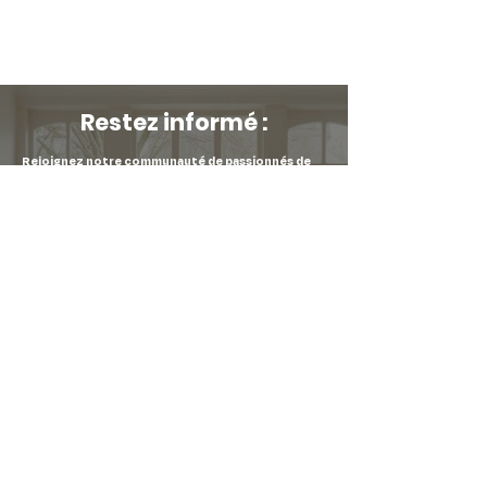
Restez informé :
Rejoignez notre communauté de passionnés de
décoration pour ne manquer aucune de nos
nouveautés !
Inscrivez-vous à notre newsletter et soyez les
premiers informés de nos arrivages, de nos soldes
et de nos événements spéciaux.
Prénom
*
E-mail
*
Soumettre