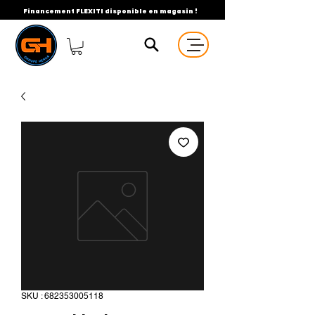
Financement FLEXITI disponible en magasin !
SKU : 682353005118