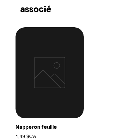
associé
Napperon feuille
Ensemble chaine 03
Prix
Prix
1,49 $CA
15,99 $CA