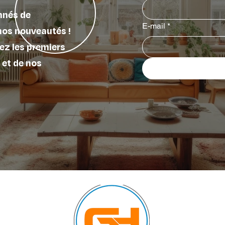
nnés de
E-mail
*
nos nouveautés !
ez les premiers
 et de nos