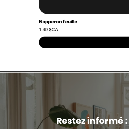
Napperon feuille
Prix
1,49 $CA
Restez informé :