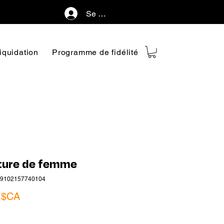
Se connecter
iquidation
Programme de fidélité
ture de femme
09102157740104
Prix
 $CA