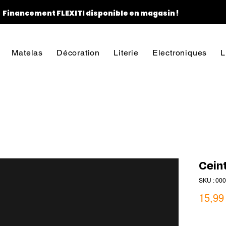
Financement FLEXITI disponible en magasin !
Matelas
Décoration
Literie
Electroniques
L
Cein
SKU : 00
15,99