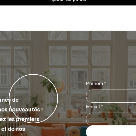
Prénom
*
nnés de
E-mail
*
nos nouveautés !
ez les premiers
 et de nos