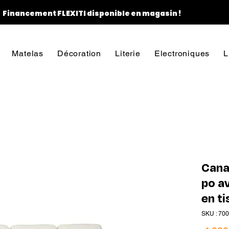
Financement FLEXITI disponible en magasin !
Matelas
Décoration
Literie
Electroniques
L
Cana
po a
en t
SKU : 700