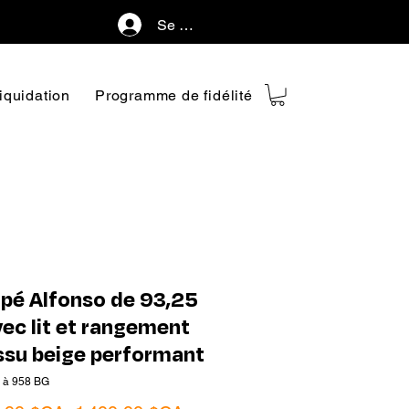
Se connecter
iquidation
Programme de fidélité
pé Alfonso de 93,25
vec lit et rangement
issu beige performant
 à 958 BG