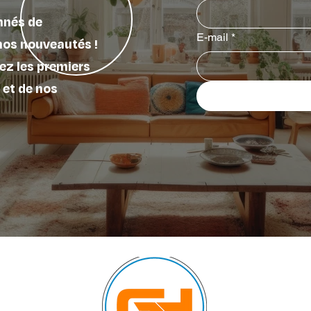
nnés de
E-mail
*
nos nouveautés !
ez les premiers
 et de nos