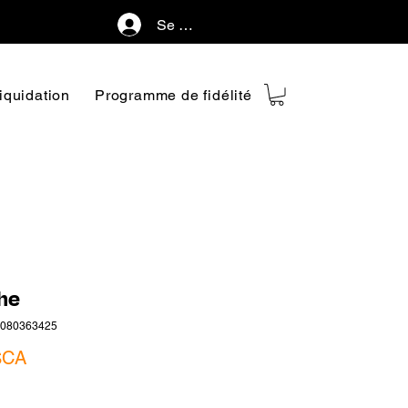
Se connecter
iquidation
Programme de fidélité
he
1080363425
Prix
$CA