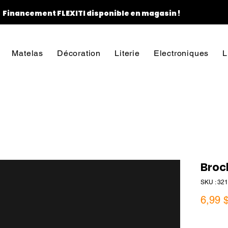
Financement FLEXITI disponible en magasin !
Matelas
Décoration
Literie
Electroniques
L
Broc
SKU : 32
6,99 