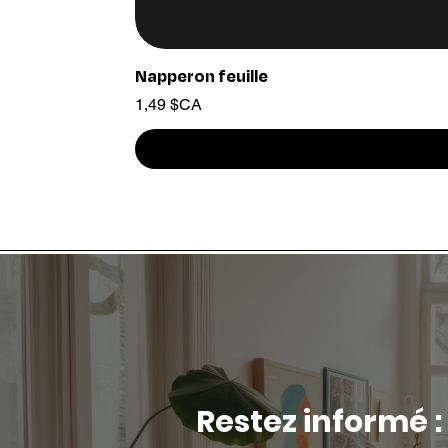
Napperon feuille
Prix
1,49 $CA
Restez informé :