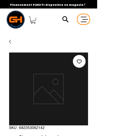
Financement FLEXITI disponible en magasin !
SKU : 682353062142