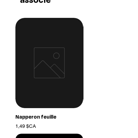
Napperon feuille
Ensemble chaine 03
Prix
Prix
1,49 $CA
15,99 $CA