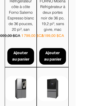
Réfrigérateur
FORNO Moena
côte à côte
Réfrigérateur à
Forno Salerno
deux portes
Espresso blanc
noir de 36 po,
de 36 pouces,
19,2 pi³, sans
20 pi³, san
givre, mac
rix original
Prix promotionnel
Prix
 099,00 $CA
1 799,00 $CA
2 199,00 $CA
Ajouter
Ajouter
au panier
au panier