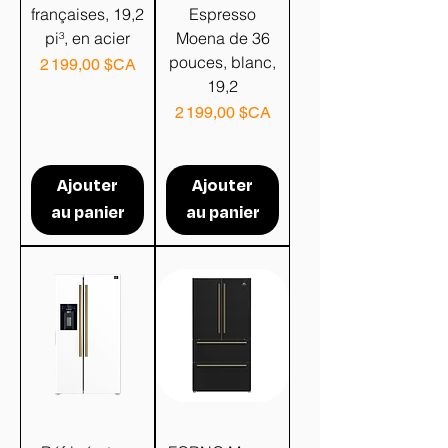
françaises, 19,2
Espresso
pi³, en acier
Moena de 36
pouces, blanc,
Prix
2 199,00 $CA
19,2
Prix
2 199,00 $CA
Ajouter
Ajouter
au panier
au panier