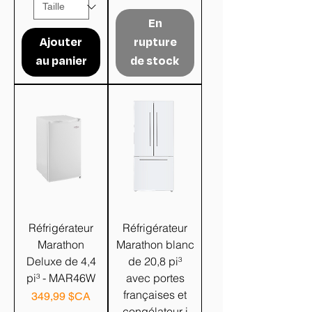
En
Ajouter
rupture
au panier
de stock
Réfrigérateur
Réfrigérateur
Marathon
Marathon blanc
Deluxe de 4,4
de 20,8 pi³
pi³ - MAR46W
avec portes
françaises et
Prix
349,99 $CA
congélateur i