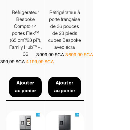
Réfrigérateur
Réfrigérateur à
Bespoke
porte française
Comptoir 4
de 36 pouces
portes Flex™
de 23 pieds
(65 cm³/23 pi³),
cubes Bespoke
Family Hub™+,
avec écra
36
Prix original
Prix promotionnel
3 999,99 $CA
3 699,99 $CA
rix original
Prix promotionnel
 399,99 $CA
4 199,99 $CA
Ajouter
Ajouter
au panier
au panier