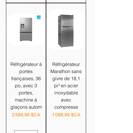
Réfrigérateur à
Réfrigérateur
portes
Marathon sans
françaises, 36
givre de 18,1
po, avec 3
pi³ en acier
portes,
inoxydable
machine à
avec
glaçons autom
compresse
Prix
Prix
2 599,99 $CA
1 099,99 $CA