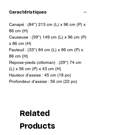
suédé apportent une touche de
simplicité et d'élégance à votre
Caractéristiques
intérieur. Revêtu d'un superbe cuir
suédé teinté gris nuit, le Ross est
Canapé : (84'') 213 cm (L) x 96 cm (P) x
résistant aux taches, doux et facile
86 cm (H)
d'entretien. Véritable pièce
Causeuse : (59'') 149 cm (L) x 96 cm (P)
maîtresse, il apportera une touche
x 86 cm (H)
Fauteuil : (33'') 84 cm (L) x 96 cm (P) x
de modernité et de chic à votre
86 cm (H)
espace.
Repose-pieds (ottoman) : (29'') 74 cm
(L) x 56 cm (P) x 43 cm (H)
Remarque : Nos images numériques
Hauteur d’assise : 45 cm (18 po)
présentent des couleurs vives et
Profondeur d’assise : 56 cm (22 po)
authentiques. En raison des
différences entre les écrans,
certaines couleurs peuvent différer
de l'image réelle.
Related
Products