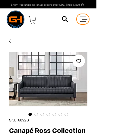
Enjoy free shipping on all orders over $50. Shop Now! 📦
SKU: 6892S
Canapé Ross Collection