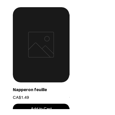
Napperon feuille
Ensemble chaine 03
Price
Price
CA$1.49
CA$15.99
Add to Cart