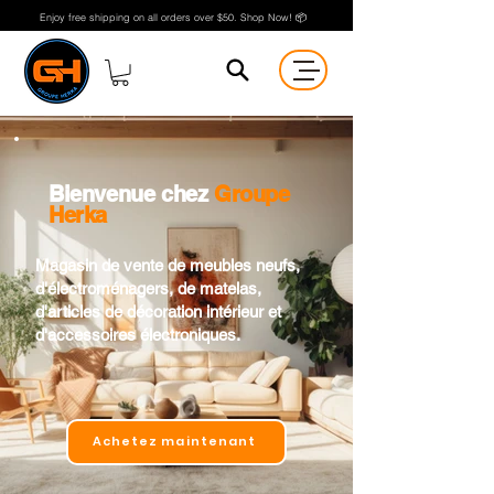
Enjoy free shipping on all orders over $50. Shop Now! 📦
Bienvenue chez
Groupe
Herka
​Magasin de vente de meubles neufs,
d'électroménagers, de matelas,
d'articles de décoration intérieur et
d'accessoires électroniques.
Achetez maintenant