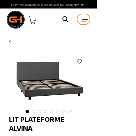
Enjoy free shipping on all orders over $50. Shop Now! 📦
LIT PLATEFORME
ALVINA