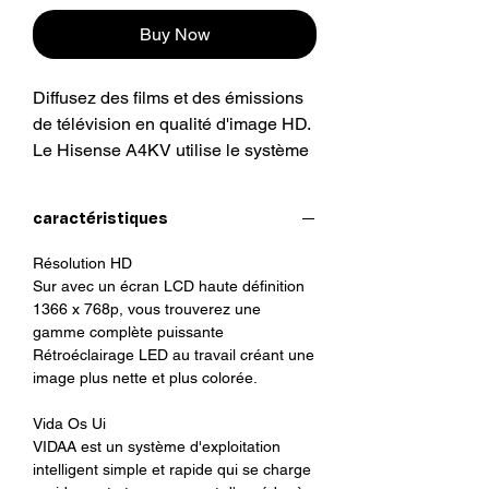
Buy Now
Diffusez des films et des émissions
de télévision en qualité d'image HD.
Le Hisense A4KV utilise le système
d'exploitation VIDAA, qui est plus
qu'une simple interface utilisateur.
caractéristiques
C’est le système d’exploitation
propriétaire des téléviseurs
Résolution HD
intelligents Hisense. Conçu à
Sur avec un écran LCD haute définition
l’origine au Canada, il est
1366 x 768p, vous trouverez une
entièrement optimisé pour chacun
gamme complète puissante
Rétroéclairage LED au travail créant une
de nos téléviseurs. Le mode Jeu
image plus nette et plus colorée.
vous permet de découvrir un
réalisme pur et de garder une
Vida Os Ui
longueur d'avance sur le jeu avec un
VIDAA est un système d'exploitation
décalage d'entrée minimal - ce qui
intelligent simple et rapide qui se charge