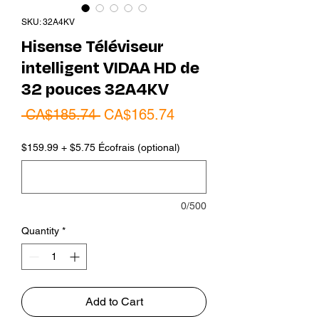
SKU: 32A4KV
Hisense Téléviseur
intelligent VIDAA HD de
32 pouces 32A4KV
Regular
Sale
 CA$185.74 
CA$165.74
Price
Price
$159.99 + $5.75 Écofrais (optional)
0/500
Quantity
*
Add to Cart