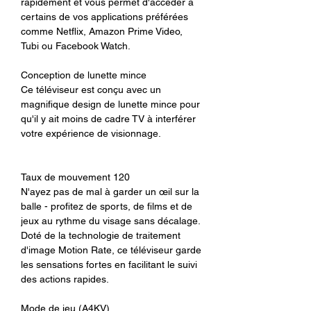
augmente vos chances de remporter
rapidement et vous permet d'accéder à
des victoires légendaires!
certains de vos applications préférées
comme Netflix, Amazon Prime Video,
Tubi ou Facebook Watch.
Conception de lunette mince
Ce téléviseur est conçu avec un
magnifique design de lunette mince pour
qu'il y ait moins de cadre TV à interférer
votre expérience de visionnage.
Taux de mouvement 120
N'ayez pas de mal à garder un œil sur la
balle - profitez de sports, de films et de
jeux au rythme du visage sans décalage.
Doté de la technologie de traitement
d'image Motion Rate, ce téléviseur garde
les sensations fortes en facilitant le suivi
des actions rapides.
Mode de jeu (A4KV)