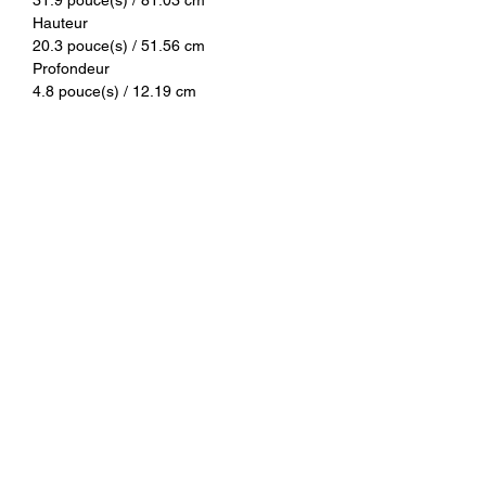
Hauteur
20.3 pouce(s) / 51.56 cm
Profondeur
4.8 pouce(s) / 12.19 cm
Poids
12.3 lb / 5.58 kg
Garantie
Garantie
1 an
CUP
CUP#
888143014890
Related
Products