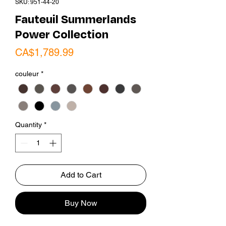
SKU: 951-44-20
Fauteuil Summerlands
Power Collection
Price
CA$1,789.99
couleur
*
Quantity
*
Add to Cart
Buy Now