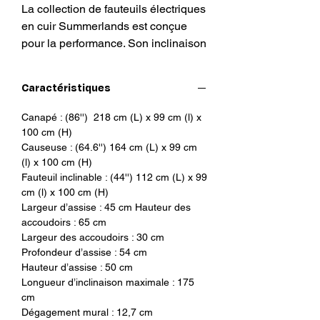
La collection de fauteuils électriques
en cuir Summerlands est conçue
pour la performance. Son inclinaison
électrique fluide offre un excellent
soutien et est idéale pour regarder la
Caractéristiques
télévision ou lire en toute détente.
Canapé : (86'') 218 cm (L) x 99 cm (l) x
Couleurs: 12 différentes couleurs
100 cm (H)
disponibles (cuir véritable)
Causeuse : (64.6'') 164 cm (L) x 99 cm
(l) x 100 cm (H)
Fauteuil inclinable : (44'') 112 cm (L) x 99
Remarque : Nos images numériques
cm (l) x 100 cm (H)
présentent des couleurs vives et
Largeur d’assise : 45 cm Hauteur des
authentiques. En raison des
accoudoirs : 65 cm
différences entre les écrans,
Largeur des accoudoirs : 30 cm
certaines couleurs peuvent différer
Profondeur d’assise : 54 cm
de celles du produit réel.
Hauteur d’assise : 50 cm
Longueur d’inclinaison maximale : 175
cm
Prévoir: 10 à 12 semaines pour la
Dégagement mural : 12,7 cm
conception de votre sofa de luxe