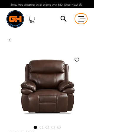
Enjoy free shipping on all orders over $50. Shop Now! 📦