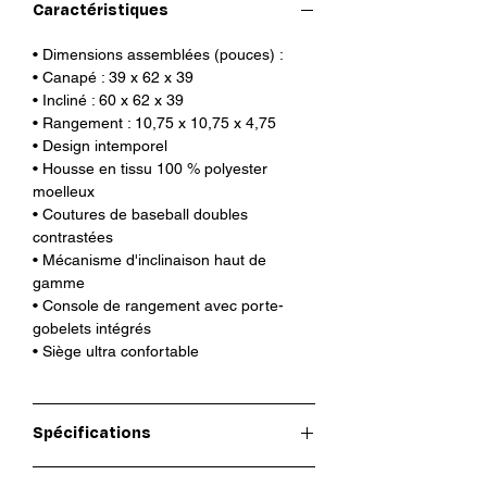
Caractéristiques
baseball uniques et d'un revêtement
en polyester moelleux de qualité
• Dimensions assemblées (pouces) :
supérieure, ce canapé offre un
• Canapé : 39 x 62 x 39
confort durable et luxueux. Et si vous
• Incliné : 60 x 62 x 39
aviez besoin d'une fonctionnalité
• Rangement : 10,75 x 10,75 x 4,75
• Design intemporel
supplémentaire pour vous aider à
• Housse en tissu 100 % polyester
vous détendre, les mécanismes
moelleux
d'inclinaison haut de gamme
• Coutures de baseball doubles
facilitent encore plus la mise en
contrastées
place de vos pieds et la détente.
• Mécanisme d'inclinaison haut de
Combinant à la fois fonctionnalité et
gamme
style, la série Caera offre des sièges
• Console de rangement avec porte-
gobelets intégrés
luxueux en mousse à mémoire de
• Siège ultra confortable
forme pour une relaxation optimale
et un système d'inclinaison
exceptionnel. Le revêtement en
Spécifications
peluche chic et toujours tendance
convient parfaitement à presque
Hauteur assemblée (IN)
39