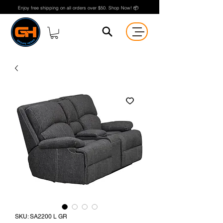
Enjoy free shipping on all orders over $50. Shop Now! 📦
SKU: SA2200 L GR