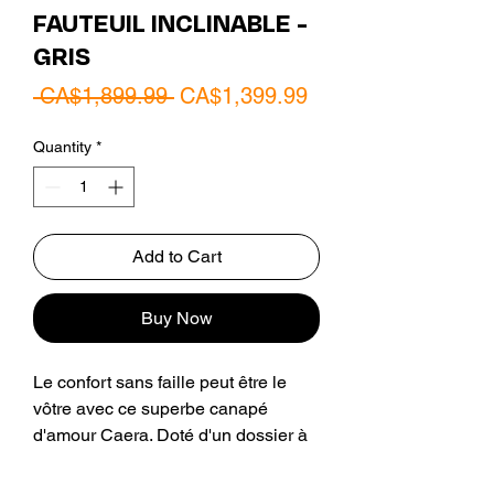
FAUTEUIL INCLINABLE -
GRIS
Regular
Sale
 CA$1,899.99 
CA$1,399.99
Price
Price
Quantity
*
Add to Cart
Buy Now
Le confort sans faille peut être le
vôtre avec ce superbe canapé
d'amour Caera. Doté d'un dossier à
coussins superposés, d'accoudoirs
rembourrés, de doubles coutures de