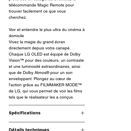
télécommande Magic Remote pour
trouver facilement ce que vous
cherchez.
Voir et entendre le plus ultra du cinéma à
domicile
Vivez la magie du grand écran
directement depuis votre canapé.
Chaque LG OLED est équipé de Dolby
Vision™ pour des couleurs, un contraste
et une luminosité extraordinaires, ainsi
que de Dolby Atmos® pour un son
enveloppant. Plongez au cœur de
l'action grâce au FILMMAKER MODE™
de LG, qui vous permet de voir les films
tels que le réalisateur les a conçus.
Spécifications
La beauté par l'intelligence
Détails techniques
L'OLED evo C-series est alimenté par le