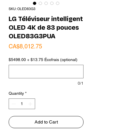
SKU: OLED83G3
LG Téléviseur intelligent
OLED 4K de 83 pouces
OLED83G3PUA
Price
CA$8,012.75
$5498.00 + $13.75 Écofrais (optional)
0/1
Quantity
*
Add to Cart